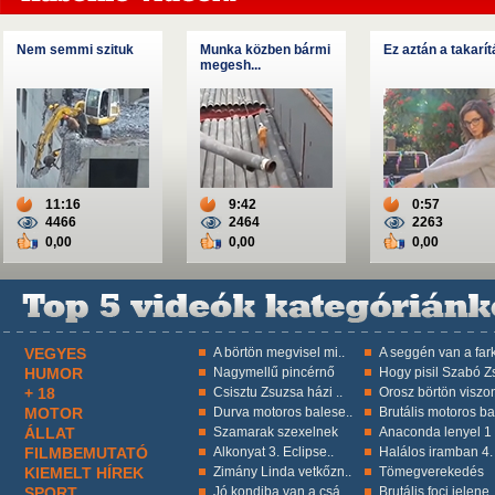
Nem semmi szituk
Munka közben bármi
Ez aztán a takarít
megesh...
11:16
9:42
0:57
4466
2464
2263
0,00
0,00
0,00
VEGYES
A börtön megvisel mi..
A seggén van a fark
HUMOR
Nagymellű pincérnő
Hogy pisil Szabó Zs
+ 18
Csisztu Zsuzsa házi ..
Orosz börtön viszon
MOTOR
Durva motoros balese..
Brutális motoros ba
ÁLLAT
Szamarak szexelnek
Anaconda lenyel 1 k
FILMBEMUTATÓ
Alkonyat 3. Eclipse..
Halálos iramban 4.
KIEMELT HÍREK
Zimány Linda vetkőzn..
Tömegverekedés
SPORT
Jó kondiba van a csá..
Brutális foci jelene.