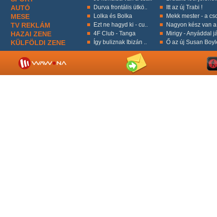
AUTÓ
Durva frontális ütkö..
Itt az új Trabi !
MESE
Lolka és Bolka
Mekk mester - a cso
TV REKLÁM
Ezt ne hagyd ki - cu..
Nagyon kész van a 
HAZAI ZENE
4F Club - Tanga
Mirigy - Anyáddal já
KÜLFÖLDI ZENE
Így buliznak Ibizán ..
Ő az új Susan Boyl