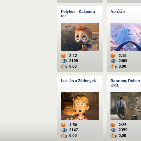
Pelyhes - Kalandra
Apróláb
fel!
2:12
2:15
2199
2465
0,00
0,00
Luis és a Zűrlények
Barátom, Róbert
Gida
1:50
2:25
2147
2359
0,00
0,00