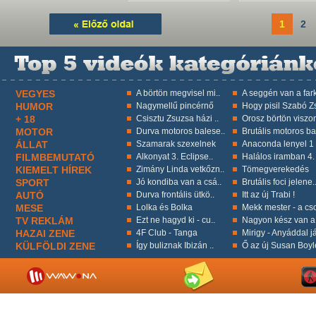
1
2
VEGYES
A börtön megvisel mi..
A seggén van a fark
HUMOR
Nagymellű pincérnő
Hogy pisil Szabó Zs
+ 18
Csisztu Zsuzsa házi ..
Orosz börtön viszon
MOTOR
Durva motoros balese..
Brutális motoros ba
ÁLLAT
Szamarak szexelnek
Anaconda lenyel 1 k
FILMBEMUTATÓ
Alkonyat 3. Eclipse..
Halálos iramban 4.
KIEMELT HÍREK
Zimány Linda vetkőzn..
Tömegverekedés
SPORT
Jó kondiba van a csá..
Brutális foci jelene.
AUTÓ
Durva frontális ütkö..
Itt az új Trabi !
MESE
Lolka és Bolka
Mekk mester - a cso
TV REKLÁM
Ezt ne hagyd ki - cu..
Nagyon kész van a 
HAZAI ZENE
4F Club - Tanga
Mirigy - Anyáddal já
KÜLFÖLDI ZENE
Így buliznak Ibizán ..
Ő az új Susan Boyl