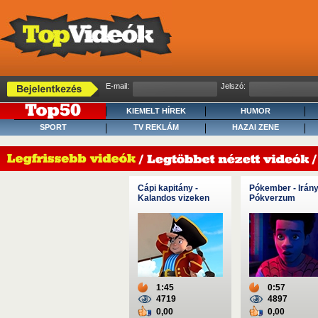
E-mail:
Jelszó:
KIEMELT HÍREK
HUMOR
SPORT
TV REKLÁM
HAZAI ZENE
Cápi kapitány -
Pókember - Irány
Kalandos vizeken
Pókverzum
1:45
0:57
4719
4897
0,00
0,00