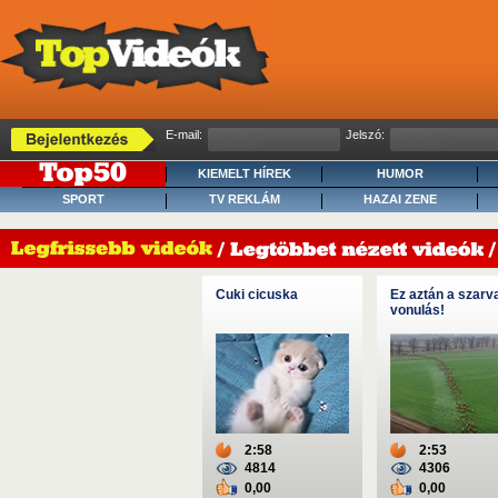
E-mail:
Jelszó:
KIEMELT HÍREK
HUMOR
SPORT
TV REKLÁM
HAZAI ZENE
Cuki cicuska
Ez aztán a szarv
vonulás!
2:58
2:53
4814
4306
0,00
0,00