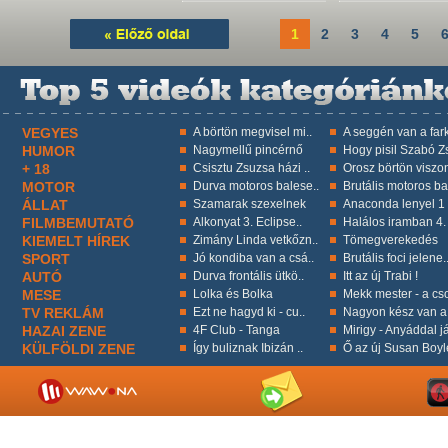
1
2
3
4
5
VEGYES
A börtön megvisel mi..
A seggén van a fark
HUMOR
Nagymellű pincérnő
Hogy pisil Szabó Zs
+ 18
Csisztu Zsuzsa házi ..
Orosz börtön viszon
MOTOR
Durva motoros balese..
Brutális motoros ba
ÁLLAT
Szamarak szexelnek
Anaconda lenyel 1 k
FILMBEMUTATÓ
Alkonyat 3. Eclipse..
Halálos iramban 4.
KIEMELT HÍREK
Zimány Linda vetkőzn..
Tömegverekedés
SPORT
Jó kondiba van a csá..
Brutális foci jelene.
AUTÓ
Durva frontális ütkö..
Itt az új Trabi !
MESE
Lolka és Bolka
Mekk mester - a cso
TV REKLÁM
Ezt ne hagyd ki - cu..
Nagyon kész van a 
HAZAI ZENE
4F Club - Tanga
Mirigy - Anyáddal já
KÜLFÖLDI ZENE
Így buliznak Ibizán ..
Ő az új Susan Boyl