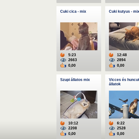
Cuki cica - mix
Cuki kutyus - mi
5:23
12:48
2663
2894
0,00
0,00
Szupi állatos mix
Vicces és huncu
állatok
10:12
6:22
2208
2528
0,00
0,00