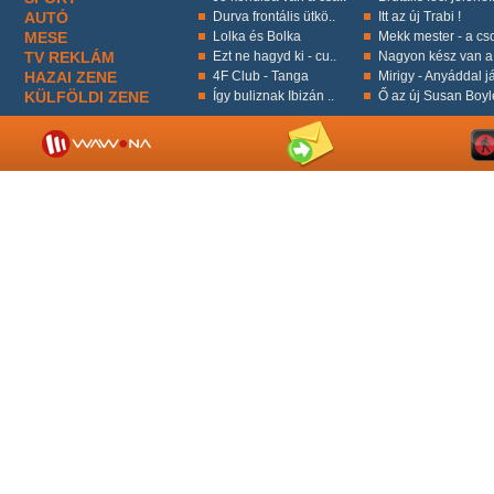
AUTÓ
Durva frontális ütkö..
Itt az új Trabi !
MESE
Lolka és Bolka
Mekk mester - a cso
TV REKLÁM
Ezt ne hagyd ki - cu..
Nagyon kész van a 
HAZAI ZENE
4F Club - Tanga
Mirigy - Anyáddal já
KÜLFÖLDI ZENE
Így buliznak Ibizán ..
Ő az új Susan Boyl