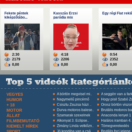
Fekete péntek
Kasszás Erzsi
Egy régi Fiat rek
kiképzőtábo...
paródia mix
2:30
4:18
0:54
2179
2206
2352
0,00
0,00
0,00
VEGYES
A börtön megvisel mi..
A seggén van a fark
HUMOR
Nagymellű pincérnő
Hogy pisil Szabó Zs
+ 18
Csisztu Zsuzsa házi ..
Orosz börtön viszon
MOTOR
Durva motoros balese..
Brutális motoros ba
ÁLLAT
Szamarak szexelnek
Anaconda lenyel 1 k
FILMBEMUTATÓ
Alkonyat 3. Eclipse..
Halálos iramban 4.
KIEMELT HÍREK
Zimány Linda vetkőzn..
Tömegverekedés
SPORT
Jó kondiba van a csá..
Brutális foci jelene.