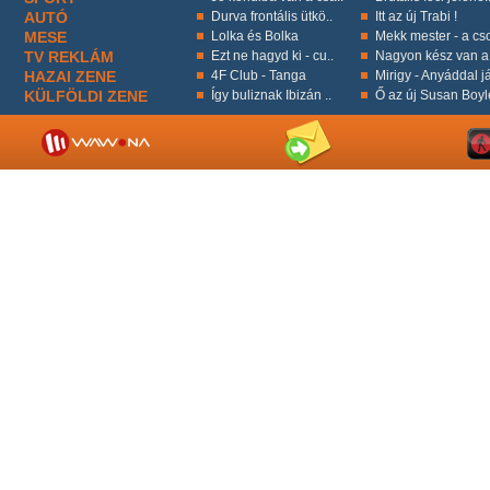
AUTÓ
Durva frontális ütkö..
Itt az új Trabi !
MESE
Lolka és Bolka
Mekk mester - a cso
TV REKLÁM
Ezt ne hagyd ki - cu..
Nagyon kész van a 
HAZAI ZENE
4F Club - Tanga
Mirigy - Anyáddal já
KÜLFÖLDI ZENE
Így buliznak Ibizán ..
Ő az új Susan Boyl