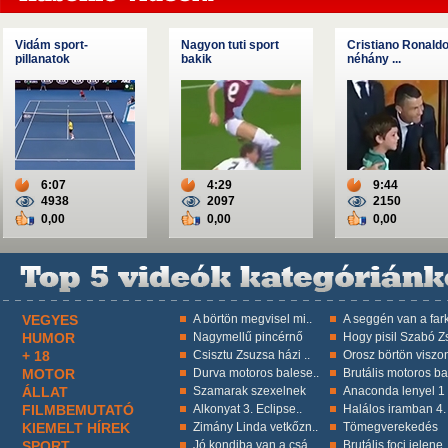
Vidám sport-
Nagyon tuti sport
Cristiano Ronald
pillanatok
bakik
néhány ...
6:07
4:29
9:44
4938
2097
2150
0,00
0,00
0,00
VEGYES
A börtön megvisel mi..
A seggén van a fark
HUMOR
Nagymellű pincérnő
Hogy pisil Szabó Zs
+ 18
Csisztu Zsuzsa házi ..
Orosz börtön viszon
MOTOR
Durva motoros balese..
Brutális motoros ba
ÁLLAT
Szamarak szexelnek
Anaconda lenyel 1 k
FILMBEMUTATÓ
Alkonyat 3. Eclipse..
Halálos iramban 4.
KIEMELT HÍREK
Zimány Linda vetkőzn..
Tömegverekedés
SPORT
Jó kondiba van a csá..
Brutális foci jelene.