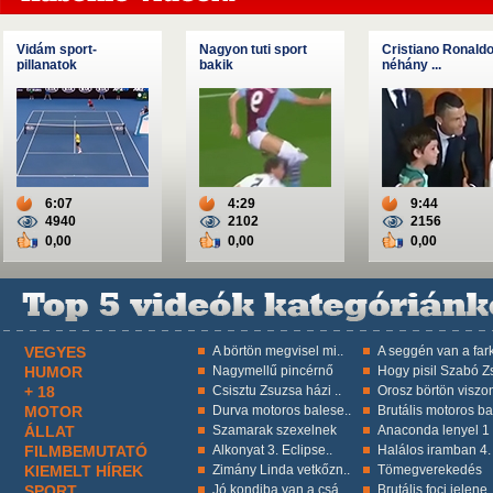
Vidám sport-
Nagyon tuti sport
Cristiano Ronald
pillanatok
bakik
néhány ...
6:07
4:29
9:44
4940
2102
2156
0,00
0,00
0,00
VEGYES
A börtön megvisel mi..
A seggén van a fark
HUMOR
Nagymellű pincérnő
Hogy pisil Szabó Zs
+ 18
Csisztu Zsuzsa házi ..
Orosz börtön viszon
MOTOR
Durva motoros balese..
Brutális motoros ba
ÁLLAT
Szamarak szexelnek
Anaconda lenyel 1 k
FILMBEMUTATÓ
Alkonyat 3. Eclipse..
Halálos iramban 4.
KIEMELT HÍREK
Zimány Linda vetkőzn..
Tömegverekedés
SPORT
Jó kondiba van a csá..
Brutális foci jelene.