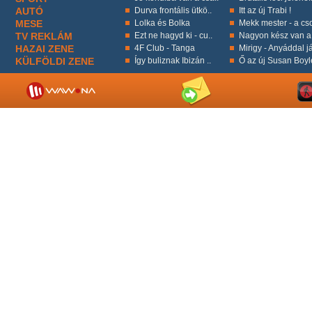
AUTÓ
Durva frontális ütkö..
Itt az új Trabi !
MESE
Lolka és Bolka
Mekk mester - a cso
TV REKLÁM
Ezt ne hagyd ki - cu..
Nagyon kész van a 
HAZAI ZENE
4F Club - Tanga
Mirigy - Anyáddal já
KÜLFÖLDI ZENE
Így buliznak Ibizán ..
Ő az új Susan Boyl