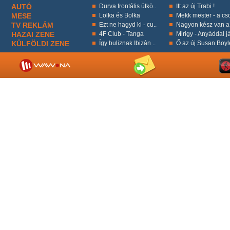
AUTÓ
Durva frontális ütkö..
Itt az új Trabi !
MESE
Lolka és Bolka
Mekk mester - a cso
TV REKLÁM
Ezt ne hagyd ki - cu..
Nagyon kész van a 
HAZAI ZENE
4F Club - Tanga
Mirigy - Anyáddal já
KÜLFÖLDI ZENE
Így buliznak Ibizán ..
Ő az új Susan Boyl