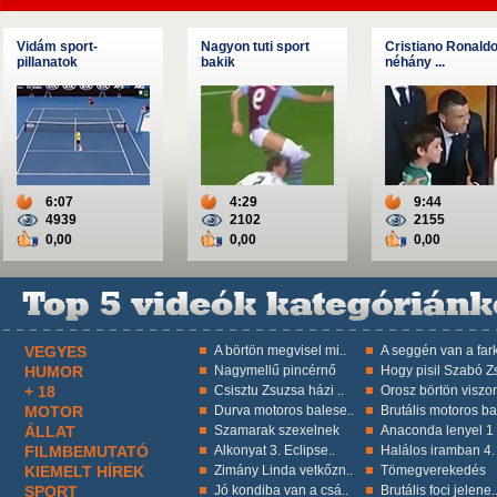
Vidám sport-
Nagyon tuti sport
Cristiano Ronald
pillanatok
bakik
néhány ...
6:07
4:29
9:44
4939
2102
2155
0,00
0,00
0,00
VEGYES
A börtön megvisel mi..
A seggén van a fark
HUMOR
Nagymellű pincérnő
Hogy pisil Szabó Zs
+ 18
Csisztu Zsuzsa házi ..
Orosz börtön viszon
MOTOR
Durva motoros balese..
Brutális motoros ba
ÁLLAT
Szamarak szexelnek
Anaconda lenyel 1 k
FILMBEMUTATÓ
Alkonyat 3. Eclipse..
Halálos iramban 4.
KIEMELT HÍREK
Zimány Linda vetkőzn..
Tömegverekedés
SPORT
Jó kondiba van a csá..
Brutális foci jelene.