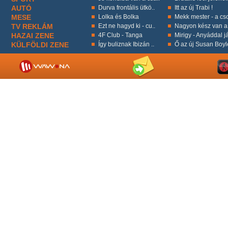
AUTÓ
Durva frontális ütkö..
Itt az új Trabi !
MESE
Lolka és Bolka
Mekk mester - a cso
TV REKLÁM
Ezt ne hagyd ki - cu..
Nagyon kész van a 
HAZAI ZENE
4F Club - Tanga
Mirigy - Anyáddal já
KÜLFÖLDI ZENE
Így buliznak Ibizán ..
Ő az új Susan Boyl