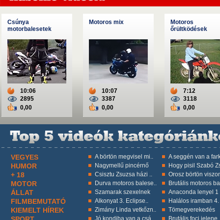
Csúnya
Motoros mix
Motoros
motorbalesetek
őrültködések
10:06
10:07
7:12
2895
3387
3118
0,00
0,00
0,00
VEGYES
A börtön megvisel mi..
A seggén van a fark
HUMOR
Nagymellű pincérnő
Hogy pisil Szabó Zs
+ 18
Csisztu Zsuzsa házi ..
Orosz börtön viszon
MOTOR
Durva motoros balese..
Brutális motoros ba
ÁLLAT
Szamarak szexelnek
Anaconda lenyel 1 k
FILMBEMUTATÓ
Alkonyat 3. Eclipse..
Halálos iramban 4.
KIEMELT HÍREK
Zimány Linda vetkőzn..
Tömegverekedés
SPORT
Jó kondiba van a csá..
Brutális foci jelene.