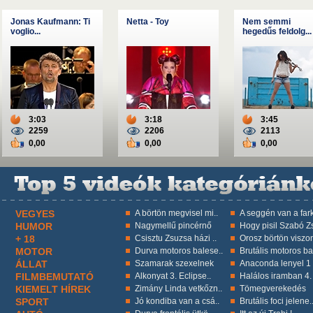
Jonas Kaufmann: Ti
Netta - Toy
Nem semmi
voglio...
hegedűs feldolg...
3:03
3:18
3:45
2259
2206
2113
0,00
0,00
0,00
VEGYES
A börtön megvisel mi..
A seggén van a fark
HUMOR
Nagymellű pincérnő
Hogy pisil Szabó Zs
+ 18
Csisztu Zsuzsa házi ..
Orosz börtön viszon
MOTOR
Durva motoros balese..
Brutális motoros ba
ÁLLAT
Szamarak szexelnek
Anaconda lenyel 1 k
FILMBEMUTATÓ
Alkonyat 3. Eclipse..
Halálos iramban 4.
KIEMELT HÍREK
Zimány Linda vetkőzn..
Tömegverekedés
SPORT
Jó kondiba van a csá..
Brutális foci jelene.