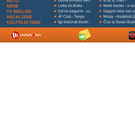
AUTÓ
Durva frontális ütkö..
Itt az új Trabi !
MESE
Lolka és Bolka
Mekk mester - a cso
TV REKLÁM
Ezt ne hagyd ki - cu..
Nagyon kész van a 
HAZAI ZENE
4F Club - Tanga
Mirigy - Anyáddal já
KÜLFÖLDI ZENE
Így buliznak Ibizán ..
Ő az új Susan Boyl