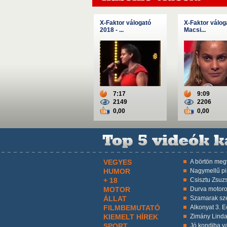
X-Faktor válogató
X-Faktor válog
2018 - ...
Macsi...
7:17
9:09
2149
2206
0,00
0,00
VEGYES
A börtön megv
HUMOR
Nagymellű p
+ 18
Csisztu Zsuzs
MOTOR
Durva motoro
ÁLLAT
Szamarak sz
FILMBEMUTATÓ
Alkonyat 3. Ec
KIEMELT HÍREK
Zimány Linda
SPORT
Jó kondiba va