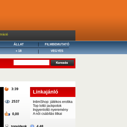
tráció
ÁLLAT
FILMBEMUTATÓ
+ 18
VEGYES
3:39
Linkajánló
2537
IntimShop: játékos erotika
Top lottó jackpotok
Ingyenlottó nyeremény
A női csábítás titkai
0,00
topvideok
4,48