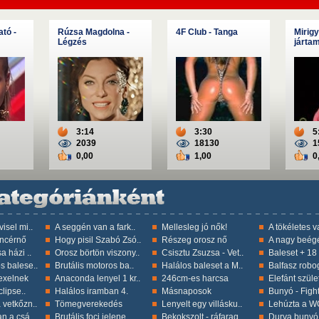
ató -
Rúzsa Magdolna -
4F Club - Tanga
Mirigy
Légzés
járta
3:14
3:30
5
2039
18130
1
0,00
1,00
0
isel mi..
A seggén van a fark..
Mellesleg jó nők!
A tökéletes 
incérnő
Hogy pisil Szabó Zsó..
Részeg orosz nő
A nagy beég
a házi ..
Orosz börtön viszony..
Csisztu Zsuzsa - Vet..
Baleset + 18 !
s balese..
Brutális motoros ba..
Halálos baleset a M..
Balfasz robo
exelnek
Anaconda lenyel 1 kr..
246cm-es harcsa
Elefánt szület
lipse..
Halálos iramban 4.
Másnaposok
Bunyó - Figh
 vetkőzn..
Tömegverekedés
Lenyelt egy villásku..
Lehúzta a WC
n a csá..
Brutális foci jelene..
Bekokszolt - ráfarag..
Durva bunyó 