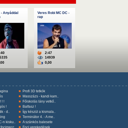
 - Anyáddal
Veres Robi MC DC -
m
rap
:40
2:47
5335
14939
,00
0,00
vagina
Profi 3D tetkók
és
Masszázs - kandi kam..
 ! !
Főiskolás lány vetkő..
gós !
Balfasz !
ik - d..
Így készül a kismala..
ting
Terminátor 4. - A me..
-n kisku..
A szánkós balesete
focimecc..
Foci verekedések