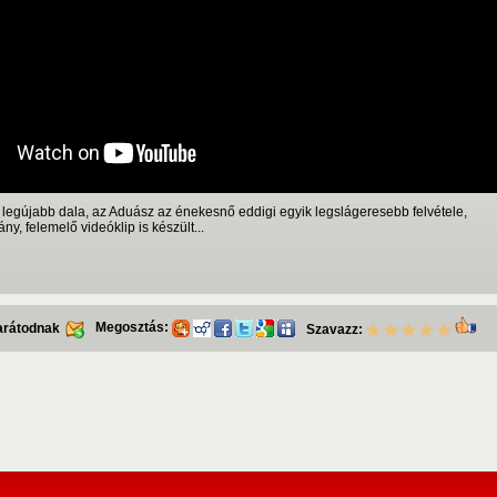
egújabb dala, az Aduász az énekesnő eddigi egyik legslágeresebb felvétele,
y, felemelő videóklip is készült...
Megosztás:
barátodnak
Szavazz: