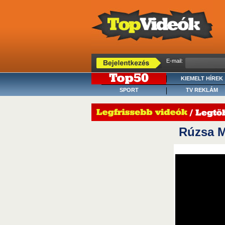
E-mail:
KIEMELT HÍREK
SPORT
TV REKLÁM
Rúzsa M