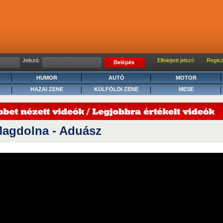
Jelszó:
Elfelejtett jelszó
Regisz
HUMOR
AUTÓ
MOTOR
HAZAI ZENE
KÜLFÖLDI ZENE
MESE
agdolna - Aduász