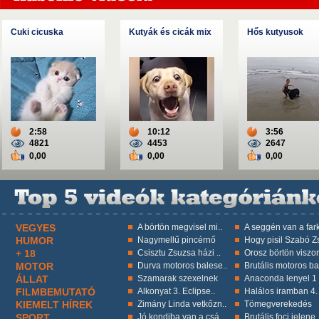
Cuki cicuska
Kutyák és cicák mix
Hős kutyusok
2:58
10:12
3:56
4821
4453
2647
0,00
0,00
0,00
VEGYES
A börtön megvisel mi..
A seggén van a fark
HUMOR
Nagymellű pincérnő
Hogy pisil Szabó Zs
+ 18
Csisztu Zsuzsa házi ..
Orosz börtön viszon
MOTOR
Durva motoros balese..
Brutális motoros ba
ÁLLAT
Szamarak szexelnek
Anaconda lenyel 1 k
FILMBEMUTATÓ
Alkonyat 3. Eclipse..
Halálos iramban 4.
KIEMELT HÍREK
Zimány Linda vetkőzn..
Tömegverekedés
SPORT
Jó kondiba van a csá..
Brutális foci jelene.