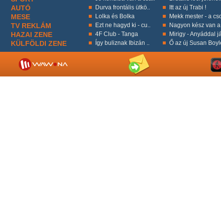
AUTÓ
Durva frontális ütkö..
Itt az új Trabi !
MESE
Lolka és Bolka
Mekk mester - a cso
TV REKLÁM
Ezt ne hagyd ki - cu..
Nagyon kész van a 
HAZAI ZENE
4F Club - Tanga
Mirigy - Anyáddal já
KÜLFÖLDI ZENE
Így buliznak Ibizán ..
Ő az új Susan Boyl