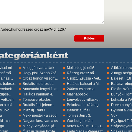
hu/video/humor/reszeg orosz no/?vid=1267
isel mi..
A seggén van a fark..
Mellesleg jó nők!
A tökéletes 
incérnő
Hogy pisil Szabó Zsó..
Részeg orosz nő
A nagy beég
a házi ..
Orosz börtön viszony..
Csisztu Zsuzsa - Vet..
Baleset + 18 !
s balese..
Brutális motoros ba..
Halálos baleset a M..
Balfasz robo
exelnek
Anaconda lenyel 1 kr..
246cm-es harcsa
Elefánt szület
lipse..
Halálos iramban 4.
Másnaposok
Bunyó - Figh
 vetkőzn..
Tömegverekedés
Lenyelt egy villásku..
Lehúzta a WC
n a csá..
Brutális foci jelene..
Bekokszolt - ráfarag..
Durva bunyó 
s ütkö..
Itt az új Trabi !
Balfasz autós !
Gyilkolt a vil
ka
Mekk mester - a csod..
Tom és Jerry 3.
Vuk
i - cu..
Nagyon kész van a cs..
Wartburg reklám
Egy igazi férf
nga
Mirigy - Anyáddal já..
Veres Robi MC DC - r..
Szájbergyer
bizán ..
Ő az új Susan Boyle
Lady Gaga - Paparazz..
Shakira új s