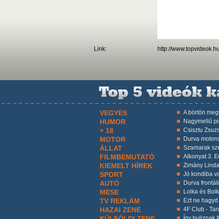
Link:
http://www.topvideok.
VEGYES
A börtön megv
HUMOR
Nagymellű p
+ 18
Csisztu Zsuzs
MOTOR
Durva motoro
ÁLLAT
Szamarak sz
FILMBEMUTATÓ
Alkonyat 3. Ec
KIEMELT HÍREK
Zimány Linda
SPORT
Jó kondiba va
AUTÓ
Durva frontáli
MESE
Lolka és Bol
TV REKLÁM
Ezt ne hagyd k
HAZAI ZENE
4F Club - Ta
KÜLFÖLDI ZENE
Így buliznak I