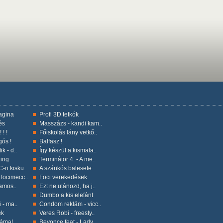
vagina
Profi 3D tetkók
és
Masszázs - kandi kam..
 ! !
Főiskolás lány vetkő..
gós !
Balfasz !
ik - d..
Így készül a kismala..
ting
Terminátor 4. - A me..
-n kisku..
A szánkós balesete
focimecc..
Foci verekedések
lamos..
Ezt ne utánozd, ha j..
Dumbo a kis elefánt
i - ma..
Condom reklám - vicc..
ek
Veres Robi - freesty..
záma!
Beyonce feat - Lady..