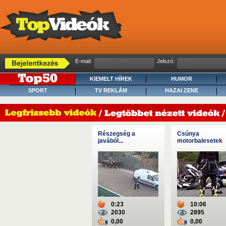
E-mail:
Jelszó:
KIEMELT HÍREK
HUMOR
SPORT
TV REKLÁM
HAZAI ZENE
Részegség a
Csúnya
javából...
motorbalesetek
0:23
10:06
2030
2895
0,00
0,00