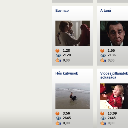
Egy nap
A tanú
1:28
1:55
2128
2136
0,00
0,00
Hős kutyusok
Vicces pillanatok
sokasága
3:56
10:09
2645
2445
0,00
0,00