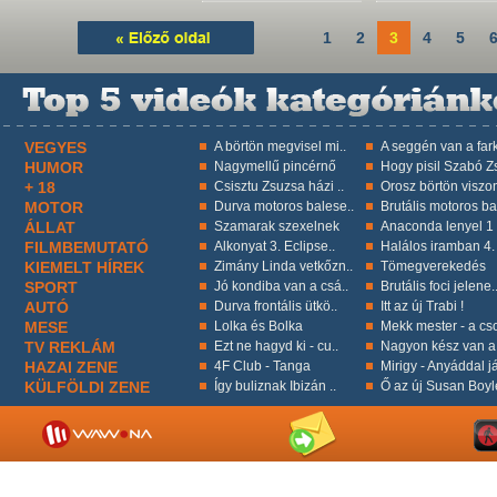
1
2
3
4
5
VEGYES
A börtön megvisel mi..
A seggén van a fark
HUMOR
Nagymellű pincérnő
Hogy pisil Szabó Zs
+ 18
Csisztu Zsuzsa házi ..
Orosz börtön viszon
MOTOR
Durva motoros balese..
Brutális motoros ba
ÁLLAT
Szamarak szexelnek
Anaconda lenyel 1 k
FILMBEMUTATÓ
Alkonyat 3. Eclipse..
Halálos iramban 4.
KIEMELT HÍREK
Zimány Linda vetkőzn..
Tömegverekedés
SPORT
Jó kondiba van a csá..
Brutális foci jelene.
AUTÓ
Durva frontális ütkö..
Itt az új Trabi !
MESE
Lolka és Bolka
Mekk mester - a cso
TV REKLÁM
Ezt ne hagyd ki - cu..
Nagyon kész van a 
HAZAI ZENE
4F Club - Tanga
Mirigy - Anyáddal já
KÜLFÖLDI ZENE
Így buliznak Ibizán ..
Ő az új Susan Boyl