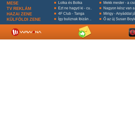
MESE
Lolka és Bolka
Mekk mester - a cso
TV REKLÁM
Ezt ne hagyd ki - cu..
Nagyon kész van a 
HAZAI ZENE
4F Club - Tanga
Mirigy - Anyáddal já
KÜLFÖLDI ZENE
Így buliznak Ibizán ..
Ő az új Susan Boyl