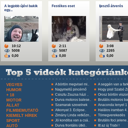
A legjobb újévi bakik
Festékes eset
Ijesztő átverés
egy...
10:12
2:11
3:08
5008
5087
2265
0,00
0,00
0,00
VEGYES
A börtön megvisel mi..
A seggén van a fark
HUMOR
Nagymellű pincérnő
Hogy pisil Szabó Zs
+ 18
Csisztu Zsuzsa házi ..
Orosz börtön viszon
MOTOR
Durva motoros balese..
Brutális motoros ba
ÁLLAT
Szamarak szexelnek
Anaconda lenyel 1 k
FILMBEMUTATÓ
Alkonyat 3. Eclipse..
Halálos iramban 4.
KIEMELT HÍREK
Zimány Linda vetkőzn..
Tömegverekedés
SPORT
Jó kondiba van a csá..
Brutális foci jelene.
AUTÓ
Durva frontális ütkö..
Itt az új Trabi !